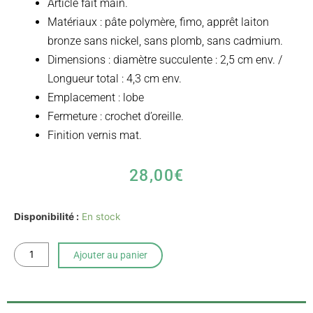
Article fait main.
Matériaux : pâte polymère, fimo, apprêt laiton
bronze sans nickel, sans plomb, sans cadmium.
Dimensions : diamètre succulente : 2,5 cm env. /
Longueur total : 4,3 cm env.
Emplacement : lobe
Fermeture : crochet d’oreille.
Finition vernis mat.
28,00
€
quantité
Disponibilité :
En stock
de
Boucles
Ajouter au panier
d'oreilles
succulentes