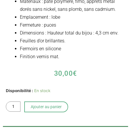
Matériaux : pâte polymère, fimo, apprêts métal
dorés sans nickel, sans plomb, sans cadmium.
Emplacement : lobe
Fermeture : puces
Dimensions : Hauteur total du bijou : 4,3 cm env.
Feuilles d’or brillantes.
Fermoirs en silicone
Finition vernis mat.
30,00
€
quantité
Disponibilité :
En stock
de
Boucles
Ajouter au panier
d'oreilles
terrazzo
du